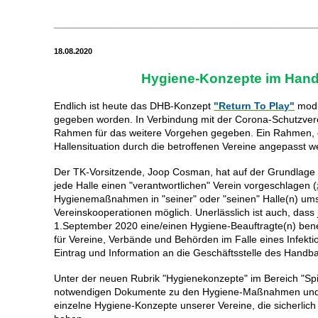
_____________________________________________________
18.08.2020
Hygiene-Konzepte im Hand
Endlich ist heute das DHB-Konzept
"Return To Play"
modi
gegeben worden. In Verbindung mit der Corona-Schutzver
Rahmen für das weitere Vorgehen gegeben. Ein Rahmen, de
Hallensituation durch die betroffenen Vereine angepasst 
Der TK-Vorsitzende, Joop Cosman, hat auf der Grundlage d
jede Halle einen "verantwortlichen" Verein vorgeschlagen (
Hygienemaßnahmen in "seiner" oder "seinen" Halle(n) umse
Vereinskooperationen möglich. Unerlässlich ist auch, dass 
1.September 2020 eine/einen Hygiene-Beauftragte(n) bene
für Vereine, Verbände und Behörden im Falle eines Infekti
Eintrag und Information an die Geschäftsstelle des Handba
Unter der neuen Rubrik "Hygienekonzepte" im Bereich "Spiel
notwendigen Dokumente zu den Hygiene-Maßnahmen und - 
einzelne Hygiene-Konzepte unserer Vereine, die sicherlic