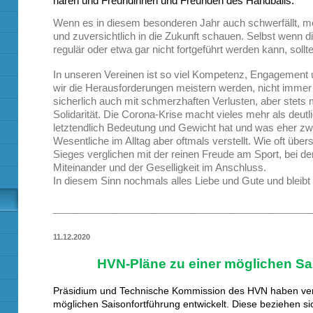
nären und Freundinnen und Freunden des Handballs. 
Wenn es in diesem besonderen Jahr auch schwerfällt, mö
und zuversichtlich in die Zukunft schauen. Selbst wenn di
regulär oder etwa gar nicht fortgeführt werden kann, sollte
In unseren Vereinen ist so viel Kompetenz, Engagement
wir die Herausforderungen meistern werden, nicht imme
sicherlich auch mit schmerzhaften Verlusten, aber stets
Solidarität. Die Corona-Krise macht vieles mehr als deutl
letztendlich Bedeutung und Gewicht hat und was eher zwei
Wesentliche im Alltag aber oftmals verstellt. Wie oft übe
Sieges verglichen mit der reinen Freude am Sport, bei 
Miteinander und der Geselligkeit im Anschluss.
In diesem Sinn nochmals alles Liebe und Gute und bleibt 
_____________________________________________________
11.12.2020
HVN-Pläne zu einer möglichen Sa
Präsidium und Technische Kommission des HVN haben ver
möglichen Saisonfortführung entwickelt. Diese beziehen si