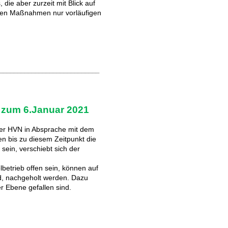
die aber zurzeit mit Blick auf
chen Maßnahmen nur vorläufigen
____________________________
 zum 6.Januar 2021
er HVN in Absprache mit dem
en bis zu diesem Zeitpunkt die
sein, verschiebt sich der
lbetrieb offen sein, können auf
nd, nachgeholt werden. Dazu
r Ebene gefallen sind.
____________________________