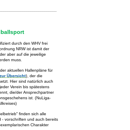
____________________________
ballsport
fiziert durch den WHV frei
ordnung NRW ist damit der
r aber auf die jeweilige
werden muss.
er aktuellen Hallenpläne für
zur Übersicht
), der die
tzt. Hier sind natürlich auch
jeder Verein bis spätestens
nnt, die/der Ansprechpartner
onsgeschehens ist. (NuLiga-
llkreises)
betrieb" finden sich alle
vorschriften und auch bereits
h exemplarischen Charakter