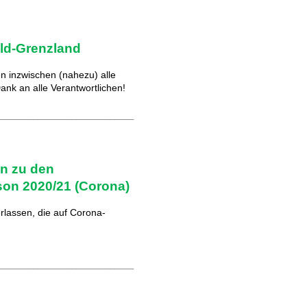
ld-Grenzland
n inzwischen (nahezu) alle
Dank an alle Verantwortlichen!
____________________________
n zu den
on 2020/21 (Corona)
lassen, die auf Corona-
____________________________