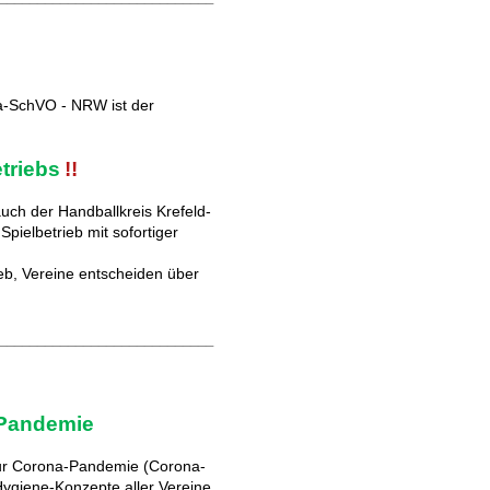
a-SchVO - NRW ist der
triebs
!!
uch der Handballkreis Krefeld-
pielbetrieb mit sofortiger
ieb, Vereine entscheiden über
____________________________
-Pandemie
 zur Corona-Pandemie (Corona-
ygiene-Konzepte aller Vereine