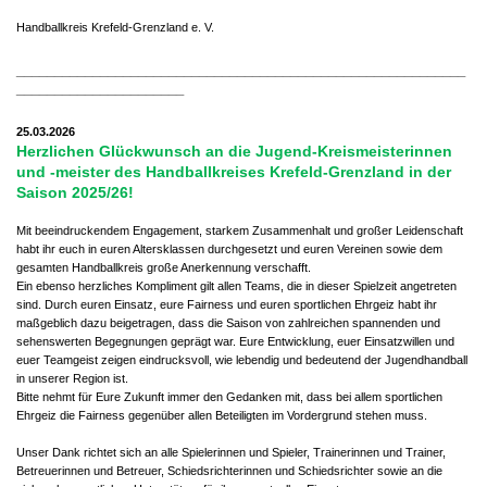
Handballkreis Krefeld-Grenzland e. V.
___________________________________________________________
______________________
25.03.2026
Herzlichen Glückwunsch an die Jugend-Kreismeisterinnen
und -meister des Handballkreises Krefeld-Grenzland in der
Saison 2025/26!
Mit beeindruckendem Engagement, starkem Zusammenhalt und großer Leidenschaft
habt ihr euch in euren Altersklassen durchgesetzt und euren Vereinen sowie dem
gesamten Handballkreis große Anerkennung verschafft.
Ein ebenso herzliches Kompliment gilt allen Teams, die in dieser Spielzeit angetreten
sind. Durch euren Einsatz, eure Fairness und euren sportlichen Ehrgeiz habt ihr
maßgeblich dazu beigetragen, dass die Saison von zahlreichen spannenden und
sehenswerten Begegnungen geprägt war. Eure Entwicklung, euer Einsatzwillen und
euer Teamgeist zeigen eindrucksvoll, wie lebendig und bedeutend der Jugendhandball
in unserer Region ist.
Bitte nehmt für Eure Zukunft immer den Gedanken mit, dass bei allem sportlichen
Ehrgeiz die Fairness gegenüber allen Beteiligten im Vordergrund stehen muss.
Unser Dank richtet sich an alle Spielerinnen und Spieler, Trainerinnen und Trainer,
Betreuerinnen und Betreuer, Schiedsrichterinnen und Schiedsrichter sowie an die