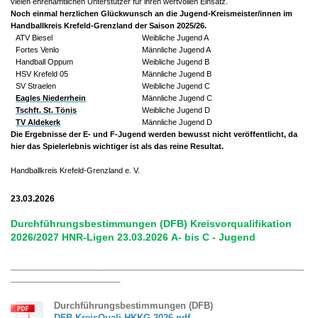
vielen ehrenamtlichen Unterstützer für ihren wertvollen Einsatz.
Noch einmal herzlichen Glückwunsch an die Jugend-Kreismeister/innen im
Handballkreis Krefeld-Grenzland der Saison 2025/26.
ATV Biesel
W
eibliche Jugend A
Fortes Venlo
M
ännliche Jugend A
Handball Oppum
W
eibliche Jugend B
HSV Krefeld 05
M
ännliche Jugend B
SV Straelen
W
eibliche Jugend C
Eagles Niederrhein
M
ännliche Jugend C
Tschft. St. Tönis
W
eibliche Jugend D
TV Aldekerk
M
ännliche Jugend D
Die Ergebnisse der E- und F-Jugend werden bewusst nicht veröffentlicht, da
hier das Spielerlebnis wichtiger ist als das reine Resultat.
Handballkreis Krefeld-Grenzland e. V.
23.03.2026
Durchführungsbestimmungen (DFB) Kreisvorqualifikation
2026/2027 HNR-Ligen 23.03.2026
A- bis C - Jugend
___________________________________________________________
______________________
Durchführungsbestimmungen (DFB)
DFB KreisQuali HKKG 2026.pdf