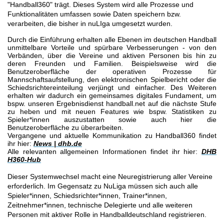
"Handball360" trägt. Dieses System wird alle Prozesse und
Funktionalitäten umfassen sowie Daten speichern bzw.
verarbeiten, die bisher in nuLIga umgesetzt wurden.
Durch die Einführung erhalten alle Ebenen im deutschen Handball
unmittelbare Vorteile und spürbare Verbesserungen - von den
Verbänden, über die Vereine und aktiven Personen bis hin zu
deren Freunden und Familien. Beispielsweise wird die
Benutzeroberfläche der operativen Prozesse für
Mannschaftsaufstellung, den elektronischen Spielbericht oder die
Schiedsrichtereinteilung verjüngt und einfacher. Des Weiteren
erhalten wir dadurch ein gemeinsames digitales Fundament, um
bspw. unseren Ergebnisdienst handball.net auf die nächste Stufe
zu heben und mit neuen Features wie bspw. Statistiken zu
Spieler*innen auszustatten sowie auch hier die
Benutzeroberfläche zu überarbeiten.
Vergangene und aktuelle Kommunikation zu Handball360 findet
ihr hier:
News | dhb.de
Alle relevanten allgemeinen Informationen findet ihr hier:
DHB
H360-Hub
Dieser Systemwechsel macht eine Neuregistrierung aller Vereine
erforderlich. Im Gegensatz zu NuLiga müssen sich auch alle
Spieler*innen, Schiedsrichter*innen, Trainer*innen,
Zeitnehmer*innen, technische Delegierte und alle weiteren
Personen mit aktiver Rolle in Handballdeutschland registrieren.