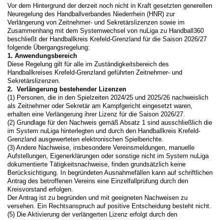
Vor dem Hintergrund der derzeit noch nicht in Kraft gesetzten generellen
Neuregelung des Handballverbandes Niederrhein (HNR) zur
Verlängerung von Zeitnehmer- und Sekretärslizenzen sowie im
Zusammenhang mit dem Systemwechsel von nuLiga zu Handball360
beschließt der Handballkreis Krefeld-Grenzland für die Saison 2026/27
folgende Übergangsregelung:
1. Anwendungsbereich
Diese Regelung gilt für alle im Zuständigkeitsbereich des
Handballkreises Krefeld-Grenzland geführten Zeitnehmer- und
Sekretärslizenzen.
2. Verlängerung bestehender Lizenzen
(1) Personen, die in den Spielzeiten 2024/25 und 2025/26 nachweislich
als Zeitnehmer oder Sekretär am Kampfgericht eingesetzt waren,
erhalten eine Verlängerung ihrer Lizenz für die Saison 2026/27.
(2) Grundlage für den Nachweis gemäß Absatz 1 sind ausschließlich die
im System nuLiga hinterlegten und durch den Handballkreis Krefeld-
Grenzland ausgewerteten elektronischen Spielberichte.
(3) Andere Nachweise, insbesondere Vereinsmeldungen, manuelle
Aufstellungen, Eigenerklärungen oder sonstige nicht im System nuLiga
dokumentierte Tätigkeitsnachweise, finden grundsätzlich keine
Berücksichtigung. In begründeten Ausnahmefällen kann auf schriftlichen
Antrag des betroffenen Vereins eine Einzelfallprüfung durch den
Kreisvorstand erfolgen.
Der Antrag ist zu begründen und mit geeigneten Nachweisen zu
versehen. Ein Rechtsanspruch auf positive Entscheidung besteht nicht.
(5) Die Aktivierung der verlängerten Lizenz erfolgt durch den