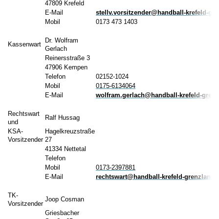
47809 Krefeld
E-Mail
stellv.vorsitzender@handball-krefeld-gr
Mobil
0173 473 1403
Dr. Wolfram
Kassenwart
Gerlach
Reinersstraße 3
47906 Kempen
Telefon
02152-1024
Mobil
0175-6134064
E-Mail
wolfram.gerlach@
handball-krefeld-gren
Rechtswart
Ralf Hussag
und
KSA-
Hagelkreuzstraße
Vorsitzender
27
41334 Nettetal
Telefon
Mobil
0173-2397881
E-Mail
rechtswart@handball-krefeld-grenzland.
TK-
Joop Cosman
Vorsitzender
Griesbacher