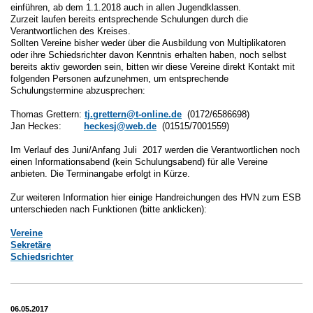
einführen, ab dem 1.1.2018 auch in allen Jugendklassen.
Zurzeit laufen bereits entsprechende Schulungen durch die
Verantwortlichen des Kreises.
Sollten Vereine bisher weder über die Ausbildung von Multiplikatoren
oder ihre Schiedsrichter davon Kenntnis erhalten haben, noch selbst
bereits aktiv geworden sein, bitten wir diese Vereine direkt Kontakt mit
folgenden Personen aufzunehmen, um entsprechende
Schulungstermine abzusprechen:
Thomas Grettern:
tj.grettern@t-online.de
(0172/6586698)
Jan Heckes:
heckesj@web.de
(01515/7001559)
Im Verlauf des Juni/Anfang Juli 2017 werden die Verantwortlichen noch
einen Informationsabend (kein Schulungsabend) für alle Vereine
anbieten. Die Terminangabe erfolgt in Kürze.
Zur weiteren Information hier einige Handreichungen des HVN zum ESB
unterschieden nach Funktionen (bitte anklicken):
Vereine
Sekretäre
Schiedsrichter
06.05.2017