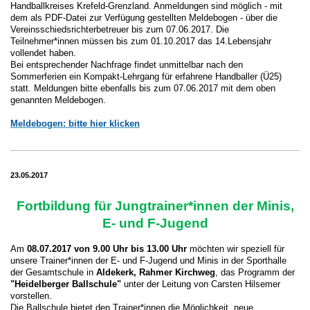
Handballkreises Krefeld-Grenzland. Anmeldungen sind möglich - mit
dem als PDF-Datei zur Verfügung gestellten Meldebogen - über die
Vereinsschiedsrichterbetreuer bis zum 07.06.2017. Die
Teilnehmer*innen müssen bis zum 01.10.2017 das 14.Lebensjahr
vollendet haben.
Bei entsprechender Nachfrage findet unmittelbar nach den
Sommerferien ein Kompakt-Lehrgang für erfahrene Handballer (Ü25)
statt. Meldungen bitte ebenfalls bis zum 07.06.2017 mit dem oben
genannten Meldebogen.
Meldebogen: bitte hier klicken
23.05.2017
Fortbildung für Jungtrainer*innen der Minis,
E- und F-Jugend
Am
08.07.2017 von 9.00 Uhr bis 13.00 Uhr
möchten wir speziell für
unsere Trainer*innen der E- und F-Jugend und Minis in der Sporthalle
der Gesamtschule in
Aldekerk, Rahmer Kirchweg
, das Programm der
"Heidelberger Ballschule"
unter der Leitung von Carsten Hilsemer
vorstellen.
Die Ballschule bietet den Trainer*innen die Möglichkeit, neue