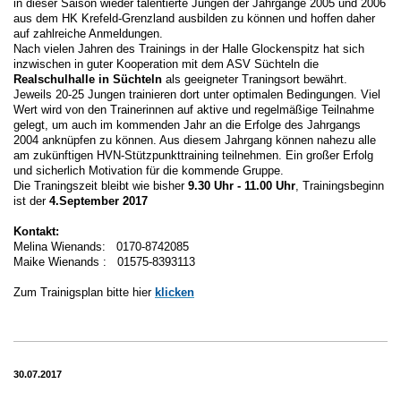
in dieser Saison wieder talentierte Jungen der Jahrgänge 2005 und 2006
aus dem HK Krefeld-Grenzland ausbilden zu können und hoffen daher
auf zahlreiche Anmeldungen.
Nach vielen Jahren des Trainings in der Halle Glockenspitz hat sich
inzwischen in guter Kooperation mit dem ASV Süchteln die
Realschulhalle in Süchteln
als geeigneter Traningsort bewährt.
Jeweils 20-25 Jungen trainieren dort unter optimalen Bedingungen. Viel
Wert wird von den Trainerinnen auf aktive und regelmäßige Teilnahme
gelegt, um auch im kommenden Jahr an die Erfolge des Jahrgangs
2004 anknüpfen zu können. Aus diesem Jahrgang können nahezu alle
am zukünftigen HVN-Stützpunkttraining teilnehmen. Ein großer Erfolg
und sicherlich Motivation für die kommende Gruppe.
Die Traningszeit bleibt wie bisher
9.30 Uhr - 11.00 Uhr
, Trainingsbeginn
ist der
4.September 2017
Kontakt:
Melina Wienands: 0170-8742085
Maike Wienands : 01575-8393113
Zum Trainigsplan bitte hier
klicken
30.07.2017