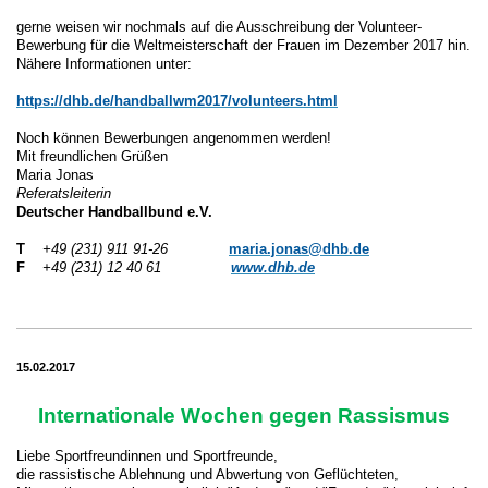
gerne weisen wir nochmals auf die Ausschreibung der Volunteer-
Bewerbung für die Weltmeisterschaft der Frauen im Dezember 2017 hin.
Nähere Informationen unter:
https://dhb.de/handballwm2017/volunteers.html
Noch können Bewerbungen angenommen werden!
Mit freundlichen Grüßen
Maria Jonas
Referatsleiterin
Deutscher Handballbund e.V.
T
+49 (231) 911 91-26
maria.jonas@dhb.de
F
+49 (231) 12 40 61
www.dhb.de
15.02.2017
Internationale Wochen gegen Rassismus
Liebe Sportfreundinnen und Sportfreunde,
die rassistische Ablehnung und Abwertung von Geflüchteten,