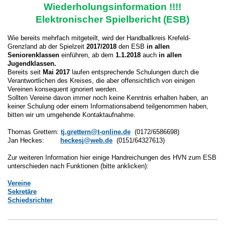
Wiederholungsinformation !!!!
Elektronischer Spielbericht (ESB)
Wie bereits mehrfach mitgeteilt, wird der Handballkreis Krefeld-
Grenzland ab der Spielzeit
2017/2018
den ESB
in allen
Seniorenklassen
einführen, ab dem
1.1.2018
auch
in allen
Jugendklassen.
Bereits seit
Mai 2017
laufen entsprechende Schulungen durch die
Verantwortlichen des Kreises, die aber offensichtlich von einigen
Vereinen konsequent ignoriert werden.
Sollten Vereine davon immer noch keine Kenntnis erhalten haben, an
keiner Schulung oder einem Informationsabend teilgenommen haben,
bitten wir um umgehende Kontaktaufnahme.
Thomas Grettern:
tj.grettern@t-online.de
(0172/6586698)
Jan Heckes:
heckesj@web.de
(0151/64327613)
Zur weiteren Information hier einige Handreichungen des HVN zum ESB
unterschieden nach Funktionen (bitte anklicken):
Vereine
Sekretäre
Schiedsrichter